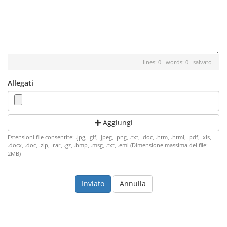
lines: 0 words: 0
salvato
Allegati
Aggiungi
Estensioni file consentite: .jpg, .gif, .jpeg, .png, .txt, .doc, .htm, .html, .pdf, .xls,
.docx, .doc, .zip, .rar, .gz, .bmp, .msg, .txt, .eml (Dimensione massima del file:
2MB)
Annulla