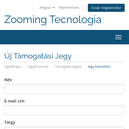
Magyar
Bejelentkezés
Kosár megtekintése
Zooming Tecnologia
Váltá
a
navig
Új Támogatási Jegy
Ügyfélkapu
Ügyfél terület
Támogatás jegyek
Jegy beküldése
Név
E-mail cím
Tárgy