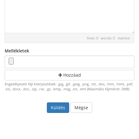
lines: 0 words: 0
mentve
Mellékletek
Hozzáad
Engedélyezett fájl kiterjesztések: .jpg, .gif, .jpeg, .png, .txt, .doc, .htm, .html, .pdf,
.xls, .docx, .doc, .zip, .rar, .gz, .bmp, .msg, .txt, .eml (Maximális fájlméret: 2MB)
Mégse