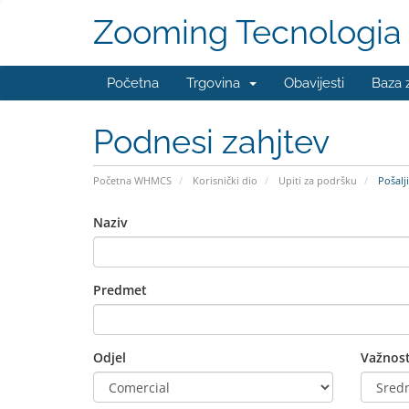
Zooming Tecnologia
Početna
Trgovina
Obavijesti
Baza 
Podnesi zahjtev
Početna WHMCS
Korisnički dio
Upiti za podršku
Pošalji
Naziv
Predmet
Odjel
Važnos