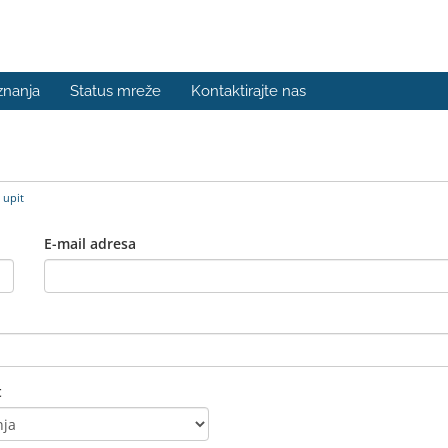
znanja
Status mreže
Kontaktirajte nas
 upit
E-mail adresa
t