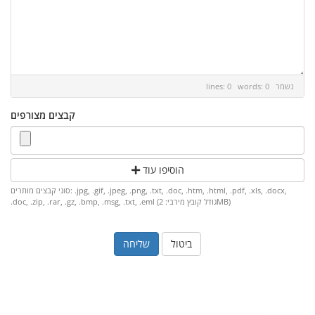
נשמר
lines: 0 words: 0
קבצים מצורפים
הוסיפו עוד
סוגי קבצים מותרים: .jpg, .gif, .jpeg, .png, .txt, .doc, .htm, .html, .pdf, .xls, .docx,
.doc, .zip, .rar, .gz, .bmp, .msg, .txt, .eml (גודל קובץ מירבי: 2MB)
ביטול