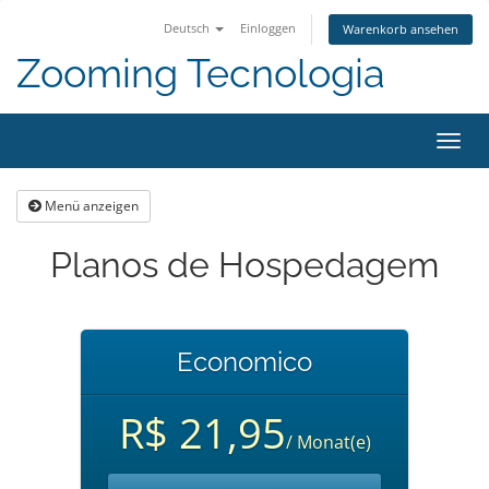
Deutsch
Einloggen
Warenkorb ansehen
Zooming Tecnologia
Navig
ein-/
Menü anzeigen
Planos de Hospedagem
Economico
R$ 21,95
/ Monat(e)