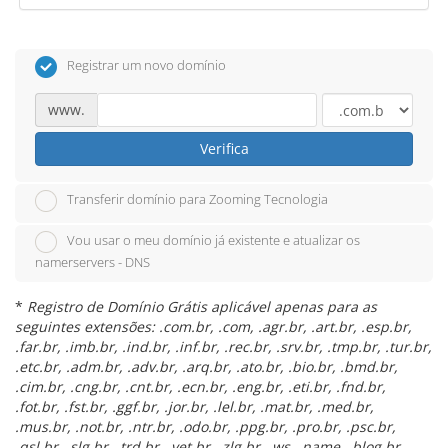
Registrar um novo domínio
www.
Verifica
Transferir domínio para Zooming Tecnologia
Vou usar o meu domínio já existente e atualizar os
namerservers - DNS
*
Registro de Domínio Grátis aplicável apenas para as
seguintes extensões: .com.br, .com, .agr.br, .art.br, .esp.br,
.far.br, .imb.br, .ind.br, .inf.br, .rec.br, .srv.br, .tmp.br, .tur.br,
.etc.br, .adm.br, .adv.br, .arq.br, .ato.br, .bio.br, .bmd.br,
.cim.br, .cng.br, .cnt.br, .ecn.br, .eng.br, .eti.br, .fnd.br,
.fot.br, .fst.br, .ggf.br, .jor.br, .lel.br, .mat.br, .med.br,
.mus.br, .not.br, .ntr.br, .odo.br, .ppg.br, .pro.br, .psc.br,
.qsl.br, .slg.br, .trd.br, .vet.br, .zlg.br, .ws, .name, .blog.br,