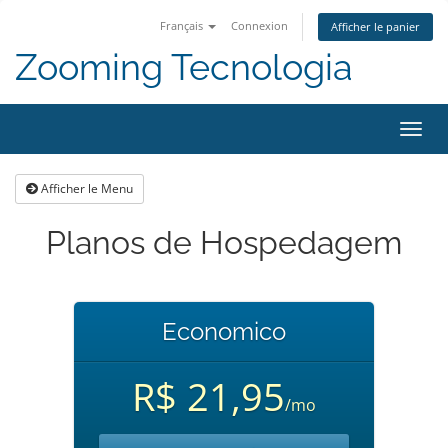
Français
Connexion
Afficher le panier
Zooming Tecnologia
Bascu
la
navig
Afficher le Menu
Planos de Hospedagem
Economico
R$ 21,95
/mo