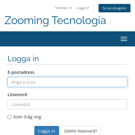
Svenska
Logga in
Se kundvagnen
Zooming Tecnologia
Växla
navig
Logga in
E-postadress
Lösenord
Kom ihåg mig
Glömt lösenord?