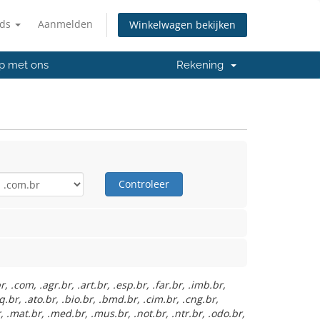
nds
Aanmelden
Winkelwagen bekijken
p met ons
Rekening
Controleer
.com, .agr.br, .art.br, .esp.br, .far.br, .imb.br,
rq.br, .ato.br, .bio.br, .bmd.br, .cim.br, .cng.br,
l.br, .mat.br, .med.br, .mus.br, .not.br, .ntr.br, .odo.br,