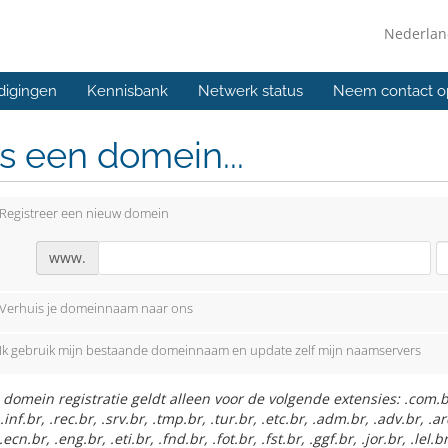
Nederla
digingen
Kennisbank
Netwerk status
Neem contact o
s een domein...
Registreer een nieuw domein
www.
Verhuis je domeinnaam naar ons
Ik gebruik mijn bestaande domeinnaam en update zelf mijn naamservers
 domein registratie geldt alleen voor de volgende extensies: .com.br, 
 .inf.br, .rec.br, .srv.br, .tmp.br, .tur.br, .etc.br, .adm.br, .adv.br, .a
.ecn.br, .eng.br, .eti.br, .fnd.br, .fot.br, .fst.br, .ggf.br, .jor.br, .le