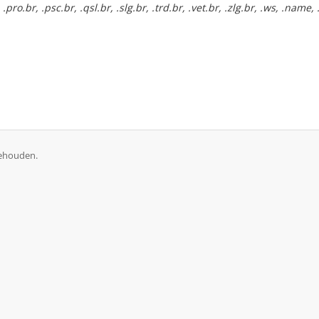
.pro.br, .psc.br, .qsl.br, .slg.br, .trd.br, .vet.br, .zlg.br, .ws, .name, 
behouden.