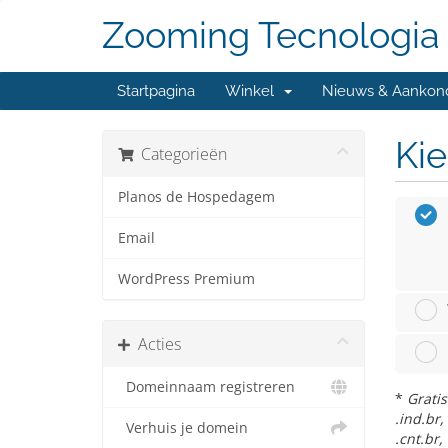
Zooming Tecnologia
Startpagina
Winkel
Nieuws & Aankon
Kie
Categorieën
Planos de Hospedagem
Email
WordPress Premium
Acties
Domeinnaam registreren
*
Gratis
.ind.br,
Verhuis je domein
.cnt.br, 