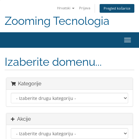
Hrvatski
Prijava
Pregled košarice
Zooming Tecnologia
Preba
navig
Izaberite domenu...
Kategorije
Akcije