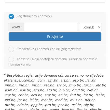
Registriraj novu domenu
www.
Provjerite
Prebacite Vašu domenu od drugog registrara
Koristit ću svoju postojeću domenu i uredit ću podatke o
nameserverima
*
Besplatna registracija domene odnosi se samo na sljedeće
ekstenzije: .com.br, .com, .agr.br, .art.br, .esp.br, .far.br,
.imb.br, .ind.br, .inf.br, .rec.br, .srv.br, .tmp.br, .tur.br, .etc.br,
.adm.br, .adv.br, .arq.br, .ato.br, .bio.br, .bmd.br, .cim.br,
.cng.br, .cnt.br, .ecn.br, .eng.br, .eti.br, .fnd.br, .fot.br, .fst.br,
.ggf.br, .jor.br, .lel.br, .mat.br, .med.br, .mus.br, .not.br,
.ntr.br, .odo.br, .ppg.br, .pro.br, .psc.br, .qsl.br, .slg.br,
.trd.br, .vet.br, .zlg.br, .ws, .name, .blog.br, .flog.br, .vlog.br,