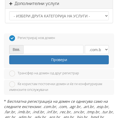
Дополнителни услуги
Регистрирај нов домен
Ввв.
Провери
Трансфер на домен од друг регистрар
Ќе користам постоечки домен и ќе ги конфигурирам
именските опслужувачи
*
Бесплатна регистрација на домен се однесува само на
следните екстензии: .com.br, .com, .agr.br, .art.br, .esp.br,
.far.br, .imb.br, .ind.br, .inf.br, .rec.br, .srv.br, .tmp.br, .tur.br,
.etc.br, .adm.br, .adv.br, .arq.br, .ato.br, .bio.br, .bmd.br,