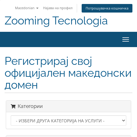
Macedonian
Најава на профил
Потрошувачка кошничка
Zooming Tecnologia
Вклу
ја
нави
Регистрирај свој
официјален македонски
домен
Категории