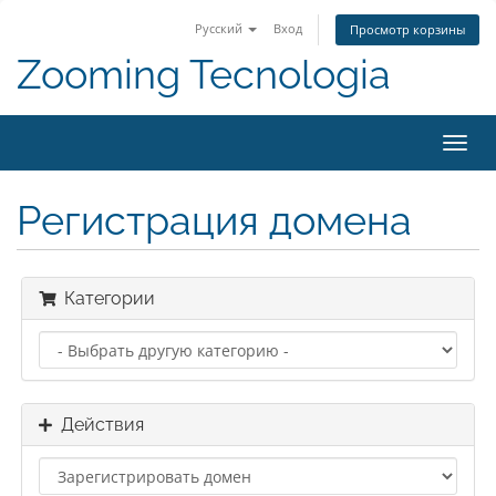
Русский
Вход
Просмотр корзины
Zooming Tecnologia
Пере
нави
Регистрация домена
Категории
Действия